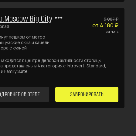
o.Moscow Big City
5 087 ₽
от 4 180 ₽
овая
за ночь
инут пешком от метро
нцузские окна и качели
ера с кухней
находится в центре деловой активности столицы.
 представлены в 4 категориях: Introvert, Standard,
и Family Suite.
ОДРОБНЕЕ ОБ ОТЕЛЕ
ЗАБРОНИРОВАТЬ