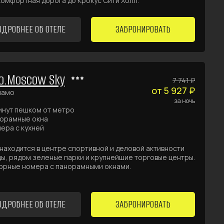
комфортная дорога до Крокус Сити Холл.
ОДРОБНЕЕ ОБ ОТЕЛЕ
ЗАБРОНИРОВАТЬ
o.Moscow Sky
7 741 ₽
от 5 927 ₽
намо
за ночь
инут пешком от метро
орамные окна
ера с кухней
находится в центре спортивной и деловой активности
ы, рядом зеленые парки и крупнейшие торговые центры.
орные номера с панорамными окнами.
ОДРОБНЕЕ ОБ ОТЕЛЕ
ЗАБРОНИРОВАТЬ