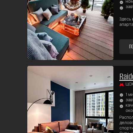
ном
зав
Здесь 
апарта
П
Raid
ЦС
1 м
зав
кач
око
Распол
делово
спорти