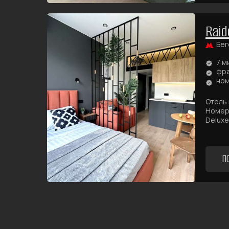
Raid
Бег
7 м
фра
ном
Отель 
Номера
Deluxe 
П