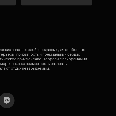
ерских апарт-отелей, созданных для особенных
терьеры, приватность и премиальный сервис
тическое приключение. Террасы с панорамными
номере, а также возможность заказать
елают отдых незабываемым.