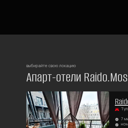
выбирайте свою локацию
Апарт-отели Raido.Mo
Raid
Тул
7 м
ном