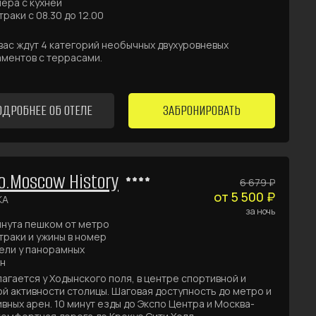
ера с кухней
траки с 08.30 до 12.00
вас ждут 4 категорий необычных двухуровневых
ментов с террасами.
ОДРОБНЕЕ ОБ ОТЕЛЕ
ЗАБРОНИРОВАТЬ
o.Moscow History
6 679 ₽
от 5 500 ₽
КА
за ночь
инута пешком от метро
траки и ужины в номер
ели у панорамных
н
агается у Ходынского поля, в центре спортивной и
й активности столицы. Шаговая доступность до метро и
вных арен. 10 минут езды до Экспо Центра и Москва-