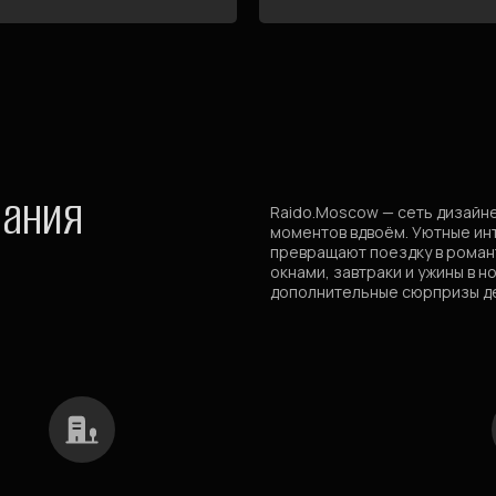
вания
Raido.Moscow — сеть дизайн
моментов вдвоём. Уютные ин
превращают поездку в роман
окнами, завтраки и ужины в 
дополнительные сюрпризы д