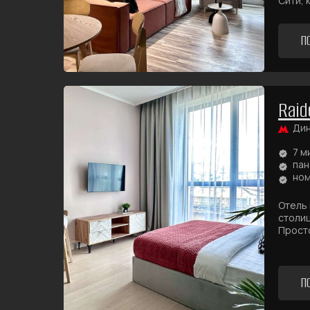
Сити, 
П
Raid
Ди
7 м
пан
ном
Отель 
столиц
Прост
П