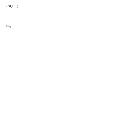
453,00
р.
180 гр.